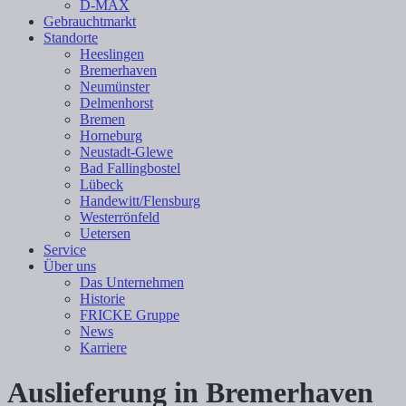
D-MAX
Gebrauchtmarkt
Standorte
Heeslingen
Bremerhaven
Neumünster
Delmenhorst
Bremen
Horneburg
Neustadt-Glewe
Bad Fallingbostel
Lübeck
Handewitt/Flensburg
Westerrönfeld
Uetersen
Service
Über uns
Das Unternehmen
Historie
FRICKE Gruppe
News
Karriere
Auslieferung in Bremerhaven