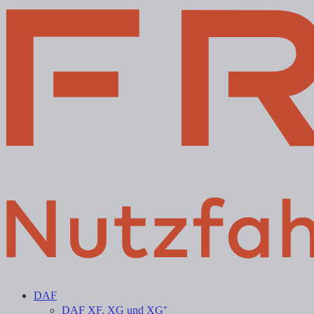
DAF
DAF XF, XG und XG⁺