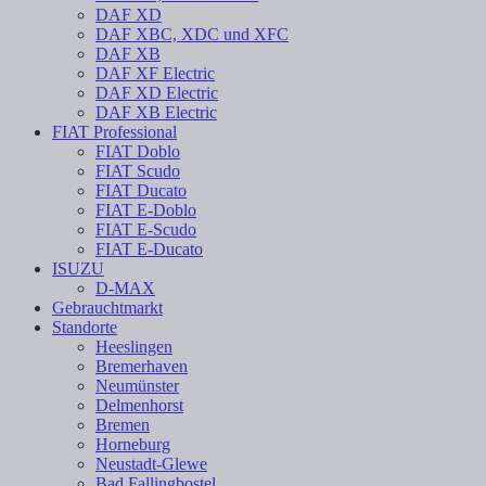
DAF XD
DAF XBC, XDC und XFC
DAF XB
DAF XF Electric
DAF XD Electric
DAF XB Electric
FIAT Professional
FIAT Doblo
FIAT Scudo
FIAT Ducato
FIAT E-Doblo
FIAT E-Scudo
FIAT E-Ducato
ISUZU
D-MAX
Gebrauchtmarkt
Standorte
Heeslingen
Bremerhaven
Neumünster
Delmenhorst
Bremen
Horneburg
Neustadt-Glewe
Bad Fallingbostel