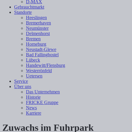
D-MAX
Gebrauchtmarkt
Standorte
Heeslingen
Bremerhaven
Neumünster
Delmenhorst
Bremen
Horneburg
Neustadt-Glewe
Bad Fallingbostel
Lübeck
Handewitt/Flensburg
Westerrönfeld
Uetersen
Service
Über uns
Das Unternehmen
Historie
FRICKE Gruppe
News
Karriere
Zuwachs im Fuhrpark