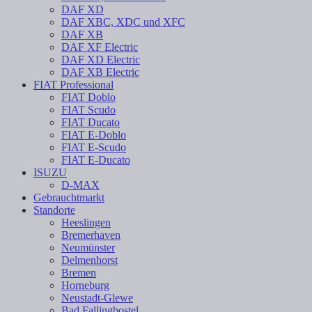
DAF XD
DAF XBC, XDC und XFC
DAF XB
DAF XF Electric
DAF XD Electric
DAF XB Electric
FIAT Professional
FIAT Doblo
FIAT Scudo
FIAT Ducato
FIAT E-Doblo
FIAT E-Scudo
FIAT E-Ducato
ISUZU
D-MAX
Gebrauchtmarkt
Standorte
Heeslingen
Bremerhaven
Neumünster
Delmenhorst
Bremen
Horneburg
Neustadt-Glewe
Bad Fallingbostel