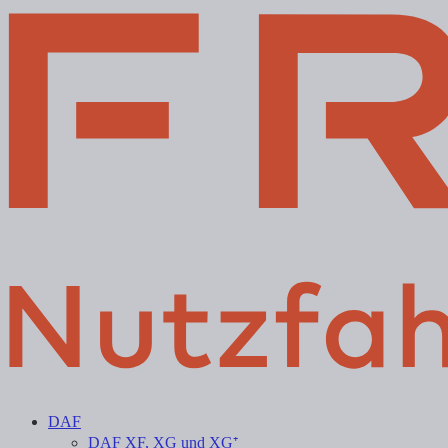
DAF
DAF XF, XG und XG⁺